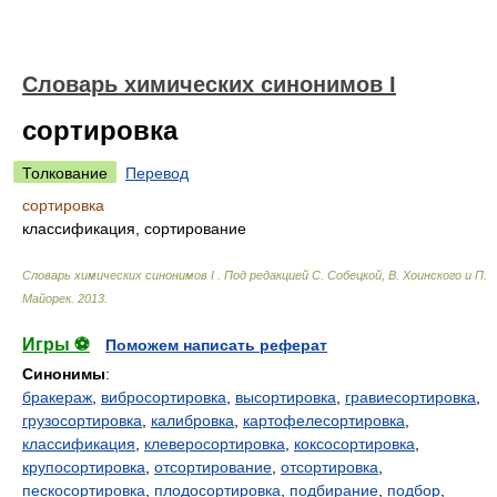
Cловарь химических синонимов I
сортировка
Толкование
Перевод
сортировка
классификация, сортирование
Cловарь химических синонимов I
.
Под редакцией С. Собецкой, В. Хоинского и П.
Майорек
.
2013
.
Игры ⚽
Поможем написать реферат
Синонимы
:
бракераж
,
вибросортировка
,
высортировка
,
гравиесортировка
,
грузосортировка
,
калибровка
,
картофелесортировка
,
классификация
,
клеверосортировка
,
коксосортировка
,
крупосортировка
,
отсортирование
,
отсортировка
,
пескосортировка
,
плодосортировка
,
подбирание
,
подбор
,